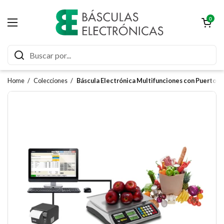
Ir al contenido
Abrir carrit
0
Abrir menú
Home
/
Colecciones
/
Báscula Electrónica Multifunciones con Puerto U