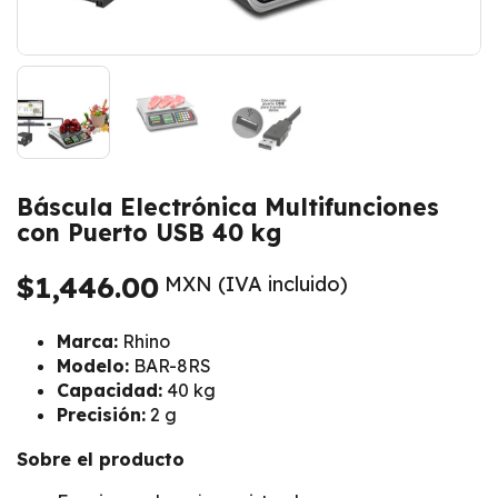
Mostrar diapositiva 1
Mostrar diapositiva 2
Mostrar diapositiva 3
Báscula Electrónica Multifunciones
con Puerto USB 40 kg
Precio normal
$1,446.00
MXN (IVA incluido)
Marca:
Rhino
Modelo:
BAR-8RS
Capacidad:
40 kg
Precisión:
2 g
Sobre el producto